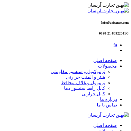
Info@arisanco.com
0098-21-88922041/3
fa
صفحه اصلی
محصولات
ترموکوپل و سنسور مقاومتی
هیتر و المنت حرارتی
ترموول و غلاف محافظ
کابل رابط سنسور دما
کابل حرارتی
درباره ما
تماس با ما
صفحه اصلی
محصولات